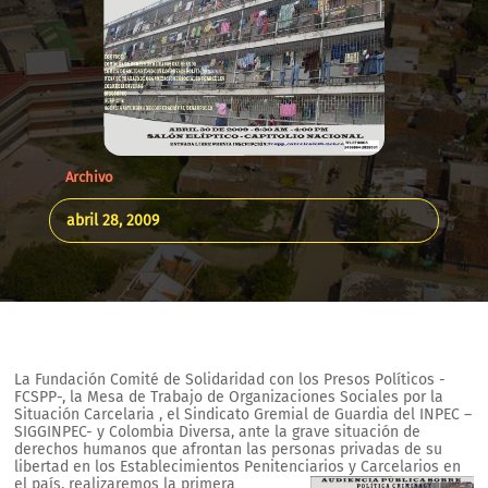
Archivo
abril 28, 2009
La Fundación Comité de Solidaridad con los Presos Políticos -
FCSPP-, la Mesa de Trabajo de Organizaciones Sociales por la
Situación Carcelaria , el Sindicato Gremial de Guardia del INPEC –
SIGGINPEC- y Colombia Diversa, ante la grave situación de
derechos humanos que afrontan las personas privadas de su
libertad en los Establecimientos Penitenciarios y Carcelarios en
el país,
realizaremos la primera