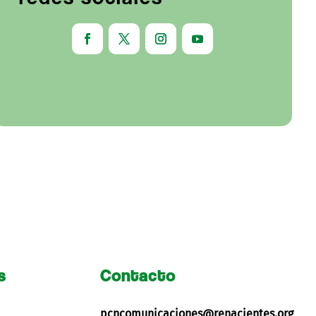
s
Contacto
pcncomunicaciones@renacientes.org