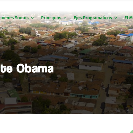
uiénes Somos
Principios
Ejes Programáticos
El M
ente Obama