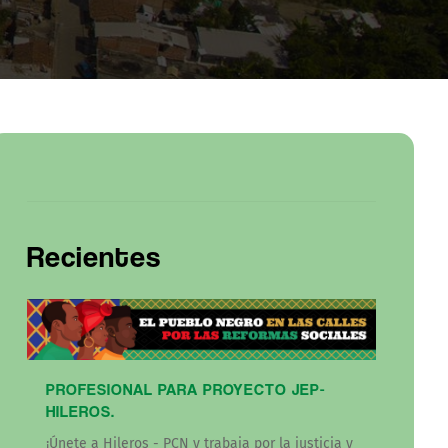
Recientes
PROFESIONAL PARA PROYECTO JEP-
HILEROS.
¡Únete a Hileros - PCN y trabaja por la justicia y