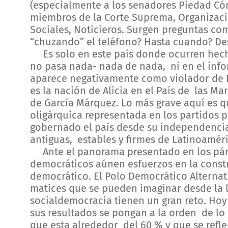
(especialmente a los senadores Piedad Cór
miembros de la Corte Suprema, Organizac
Sociales, Noticieros. Surgen preguntas co
“chuzando” el teléfono? Hasta cuando? D
Es solo en este país donde ocurren hecho
no pasa nada- nada de nada, ni en el in
aparece negativamente como violador de
es la nación de Alicia en el País de las Ma
de García Márquez. Lo más grave aquí es q
oligárquica representada en los partidos p
gobernado el país desde su independenci
antiguas, estables y firmes de Latinoamér
Ante el panorama presentado en los párra
democráticos aúnen esfuerzos en la cons
democrático. El Polo Democrático Alternat
matices que se pueden imaginar desde la la
socialdemocracia tienen un gran reto. Hoy 
sus resultados se pongan a la orden de lo
que esta alrededor del 60 % y que se reflej