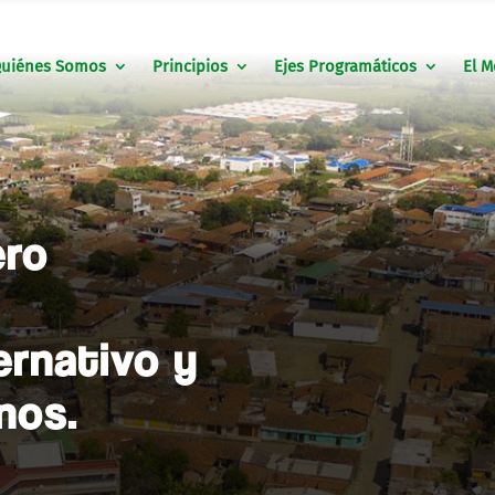
uiénes Somos
Principios
Ejes Programáticos
El M
ero
ernativo y
nos.