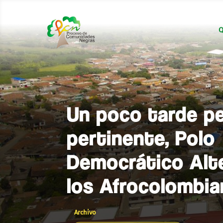
Q
Un poco tarde p
pertinente, Polo
Democrático Alt
los Afrocolombia
Archivo