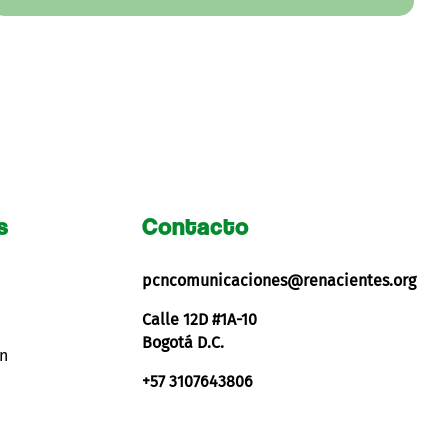
s
Contacto
pcncomunicaciones@renacientes.org
Calle 12D #1A-10
Bogotá D.C.
ón
+57 3107643806