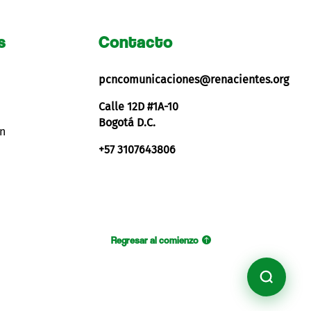
s
Contacto
pcncomunicaciones@renacientes.org
Calle 12D #1A-10
Bogotá D.C.
ón
+57 3107643806
Regresar al comienzo