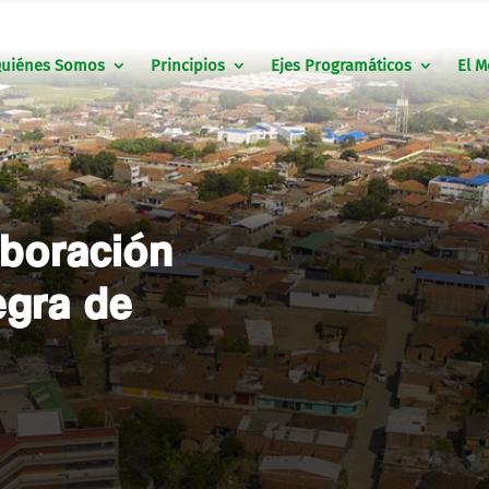
uiénes Somos
Principios
Ejes Programáticos
El M
aboración
gra de