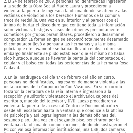
2. El 24 de febrero de 2009, personas no identificadas ingresaron
a la sede de la Obra Social Madre Laura y procedieron a
violentar la puerta de ingreso a la oficina donde se atiende a las
víctimas de violación a los Derechos Humanos de la comuna
trece de Medellín. Una vez en su interior, y al parecer con el
ánimo de hurtar el disco duro que contiene toda la información
sobre víctimas, testigos y casos de crímenes presuntamente
cometidos por grupos paramilitares, procedieron a desarmar el
computador. La forma en que se encontró totalmente desarmado
el computador llevó a pensar a las hermanas y a la misma
policía que efectivamente se habían llevado el disco duro, sin
embargo finalmente se pudo establecer que el mismo no había
sido hurtado, aunque se llevaron la pantalla del computador, el
celular y el bolso con todas las pertenencias de la hermana Rosa
Cadavid.
3. En la madrugada del día 17 de febrero del año en curso,
personas no identificadas, ingresaron de manera violenta a las
instalaciones de la Corporación Con-Vivamos. En su recorrido
forzaron la cerradura de la reja interna e ingresaron a la
recepción y auditorio violentando el archivador, cajones del
escritorio, mueble del televisor y DVD. Luego procedieron a
violentar la puerta de acceso al Centro de Documentación y
desde allí escalaron hasta la ventana que conduce a la oficina
de psicología y así lograr ingresar a las demás oficinas del
segundo piso. Una vez en el segundo piso, penetraron por la
ventana a la oficina de comunicaciones, de donde sustrajeron el
PC con valiosa información institucional, una USB, dos cámaras