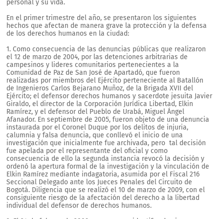
personal y su vida.
En el primer trimestre del año, se presentaron los siguientes
hechos que afectan de manera grave la protección y la defensa
de los derechos humanos en la ciudad:
1. Como consecuencia de las denuncias públicas que realizaron
el 12 de marzo de 2004, por las detenciones arbitrarias de
campesinos y lideres comunitarios pertenecientes a la
Comunidad de Paz de San José de Apartadó, que fueron
realizadas por miembros del Ejército perteneciente al Batallón
de Ingenieros Carlos Bejarano Muñoz, de la Brigada XVII del
Ejército; el defensor derechos humanos y sacerdote jesuita Javier
Giraldo, el director de la Corporación Jurídica Libertad, Elkin
Ramírez, y el defensor del Pueblo de Urabá, Miguel Ángel
Afanador. En septiembre de 2005, fueron objeto de una denuncia
instaurada por el Coronel Duque por los delitos de injuria,
calumnia y falsa denuncia, que conllevó el inicio de una
investigación que inicialmente fue archivada, pero tal decisión
fue apelada por el representante del oficial y como
consecuencia de ello la segunda instancia revocó la decisión y
ordenó la apertura formal de la investigación y la vinculación de
Elkin Ramírez mediante indagatoria, asumida por el Fiscal 216
Seccional Delegado ante los Jueces Penales del Circuito de
Bogotá. Diligencia que se realizó el 10 de marzo de 2009, con el
consiguiente riesgo de la afectación del derecho a la libertad
individual del defensor de derechos humanos.