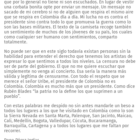
que por lo general no tiene ni son escuchados. En lugar de vestir
una corbata bonita opte por enviar un mensaje. Un mensaje no
sacado de mi cerebro si no de alguien que respira el mismo aire
que se respira en Colombia día a día. Mi lucha no es contra el
presidente sino contra todo lo que promueva la guerra como lo
son las bases militares. El texto de la camiseta recoge también
un sentimiento de muchos de los jóvenes de su país, los cuales
como cualquier ser humano con sentimientos, comparto
totalmente.
No puede ser que en este siglo todavía existan personas sin la
habilidad para entender el derecho que tenemos los artistas de
expresar lo que sentimos a todos los niveles. La censura no debe
ser de parte del gobierno. El que no me quiere escuchar que
simplemente no venga al concierto. Esa sería la manera más
válida y legítima de censurarme. Con todo el respeto que se
merece el señor Uribe, el presidente de Colombia no es
Colombia. Colombia es mucho más que un presidente. Como dice
Rubén Blades “la patria no la define los que suprimen a un
pueblo”.
Con estas palabras me despido no sin antes mandarle un beso a
todos los lugares a los que he visitado en Colombia como lo son
la Sierra Nevada en Santa Marta, Palenque, San Jacinto, Maicao,
Cali, Medellín, Bogota, Valledupar, Cúcuta, Bucaramanga,
Barraquilla, Cartagena y a todos los lugares que me faltan por
recorrer.